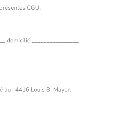
s présentes CGU.
__, domicilié ________________.
é au : 4416 Louis B. Mayer,