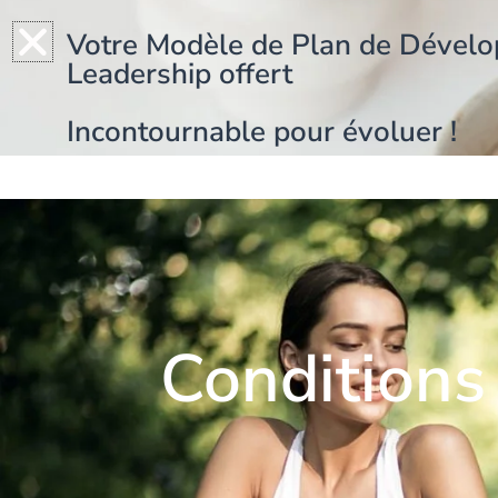
Aller
au
Votre Modèle de Plan de Dével
contenu
Leadership offert
Incontournable pour évoluer !
ACCUEIL
A PROPOS
COACHIN
Conditions 