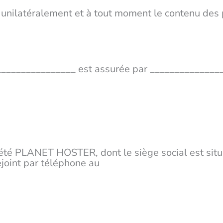
r unilatéralement et à tout moment le contenu de
te ________________ est assurée par ______________
iété PLANET HOSTER, dont le siège social est situ
joint par téléphone au