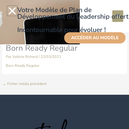
Aller
Menu
au
Votre Modèle de Plan de
contenu
Développement du Leadership offert
princi
Incontournable pour évoluer !
ACCÉDER AU MODÈLE
Born Ready Regular
Par
Valérie Richard
/
22/03/2021
Born Ready Regular
←
Fichier média précédent